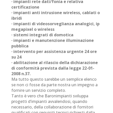
· impianti rete dati/fonia e relativa
certificazione
· impianti anti intrusione wireless, cablati o
ibridi
· impianti di videosorveglianza analogici, ip
megapixel o wireless
· sistemi integrati di domotica
· impianti e manutenzione illuminazione
pubblica
· intervento per assistenza urgente 24 ore
su 24
· abilitazione al rilascio della dichiarazione
di conformità prevista dalla legge 22-01-
2008 n.37.
Ma tutto questo sarebbe un semplice elenco
se non ci fosse da parte nostra un impegno a
fornire un servizio completo.
Tanto è vero che Baronimpianti sviluppa
progetti d’impianti avvalendosi, quando
necessario, della collaborazione di fornitori
qualificati con requisiti tecnici richiesti dalla