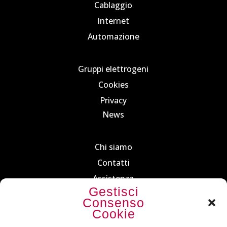
Cablaggio
Internet
Automazione
Gruppi elettrogeni
Cookies
Privacy
News
Chi siamo
Contatti
Assistenza
Gestisci
Dove siamo
Consenso
Cookie