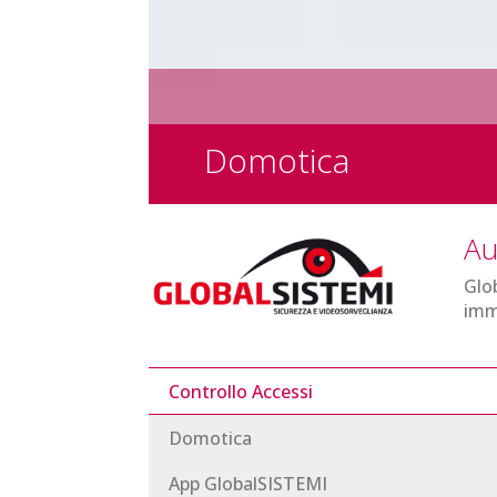
Domotica
Au
Glob
imm
Controllo Accessi
Domotica
App GlobalSISTEMI