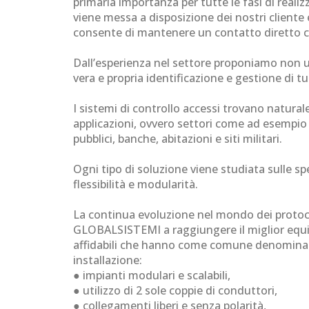
primaria importanza per tutte le fasi di real
viene messa a disposizione dei nostri client
consente di mantenere un contatto diretto c
Dall’esperienza nel settore proponiamo non 
vera e propria identificazione e gestione di tut
I sistemi di controllo accessi trovano naturale
applicazioni, ovvero settori come ad esempio 
pubblici, banche, abitazioni e siti militari.
Ogni tipo di soluzione viene studiata sulle sp
flessibilità e modularità.
La continua evoluzione nel mondo dei protoc
GLOBALSISTEMI a raggiungere il miglior equili
affidabili che hanno come comune denominato
installazione:
● impianti modulari e scalabili,
● utilizzo di 2 sole coppie di conduttori,
● collegamenti liberi e senza polarità,