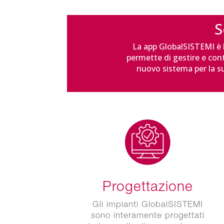
S
La app GlobalSISTEMI è la
permette di gestire e cont
nuovo sistema per la s
Progettazione
Gli impianti GlobalSISTEMI
sono interamente progettati