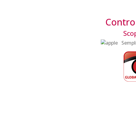
Control
Scop
Sempli