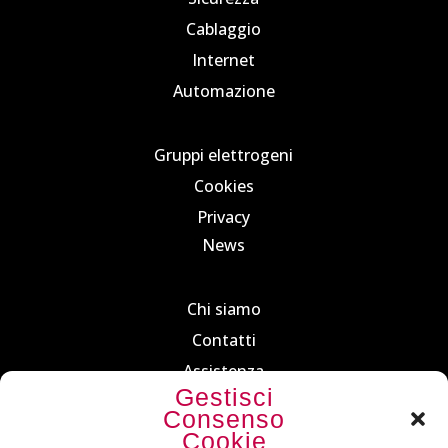
Cablaggio
Internet
Automazione
Gruppi elettrogeni
Cookies
Privacy
News
Chi siamo
Contatti
Assistenza
Gestisci
Dove siamo
Consenso
Cookie