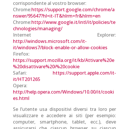
corrispondente al vostro browser:
Chrome:
https://support.google.com/chrome/a
nswer/95647?hl=it-IT&hlrm=fr&hlrm=en
Chrome:
http://www.google.it/intl/it/policies/te
chnologies/managing/
Internet Explorer:
http://windows.microsoft.com/it-
it/windows7/block-enable-or-allow-cookies
Firefox:
https://support.mozilla.org/it/kb/Attivare%20e
%20disattivare%20i%20cookie
Safari:
https://support.apple.com/it-
it/HT201265
Opera:
http://help.opera.com/Windows/10.00/it/cooki
es.html
Se l’utente usa dispositivi diversi tra loro per
visualizzare e accedere ai siti (per esempio:
computer, smartphone, tablet, ecc.), deve
assicurarsi che ciascun browser su ciascun